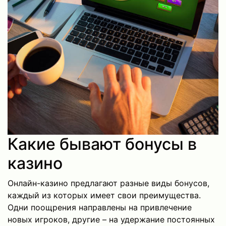
Какие бывают бонусы в
казино
Онлайн-казино предлагают разные виды бонусов,
каждый из которых имеет свои преимущества.
Одни поощрения направлены на привлечение
новых игроков, другие – на удержание постоянных