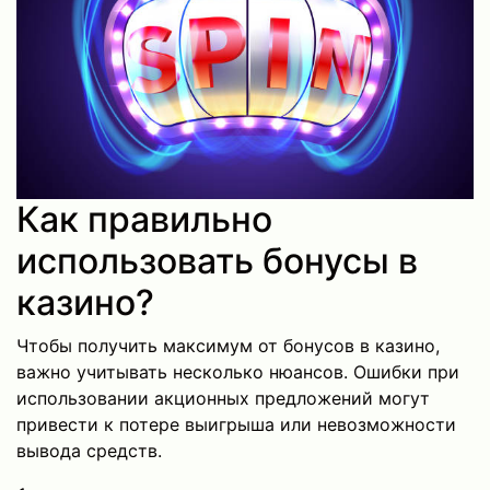
Как правильно
использовать бонусы в
казино?
Чтобы получить максимум от бонусов в казино,
важно учитывать несколько нюансов. Ошибки при
использовании акционных предложений могут
привести к потере выигрыша или невозможности
вывода средств.