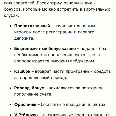
пользователей. Рассмотрим основные виды
бонусов, которые можно встретить в виртуальных
клубах.
Приветственный
– начисляется
новым
игрокам после регистрации
и первого
депозита.
Бездепозитный бонус казино
– подарок без
необходимости пополнения счета. Часто
сопровождается высоким вейджером.
Кэшбэк
– возврат части проигранных средств
за определенный период.
Релоад-бонус
– начисляется за повторное
пополнение счета.
Фриспины
– бесплатные вращения в слотах.
VIP-бонусы
– эксклюзивные предложения для