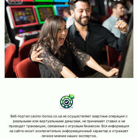
Веб-портал casino-bonus.co.ua не осуществляет азартные операции с
реальными или виртуальными деньгами, не принимает ставки и не
проводит транзакции, связанные с игровым бизнесом. Вся информация
на сайте носит исключительно информационный характер и отражает
личное мнение наших экспертов.