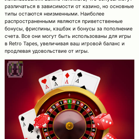
различаться в зависимости от казино, но основные
типы остаются неизменными. Наиболее
распространенными являются приветственные
бонусы, фриспины, кэшбэк и бонусы за пополнение
счета. Все они могут быть использованы для игры
в Retro Tapes, увеличивая ваш игровой баланс и
продлевая удовольствие от игры.