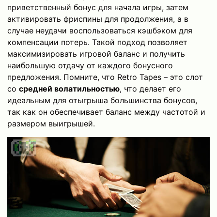
приветственный бонус для начала игры, затем
активировать фриспины для продолжения, а в
случае неудачи воспользоваться кэшбэком для
компенсации потерь. Такой подход позволяет
максимизировать игровой баланс и получить
наибольшую отдачу от каждого бонусного
предложения. Помните, что Retro Tapes – это слот
со
средней волатильностью
, что делает его
идеальным для отыгрыша большинства бонусов,
так как он обеспечивает баланс между частотой и
размером выигрышей.