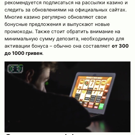
рекомендуется подписаться на рассылки казино и
следить за обновлениями на официальных сайтах.
Многие казино регулярно обновляют свои
бонусные предложения и выпускают новые
промокоды. Также стоит обратить внимание на
минимальную сумму депозита, необходимую для
активации бонуса – обычно она составляет
от 300
до 1000 гривен
.