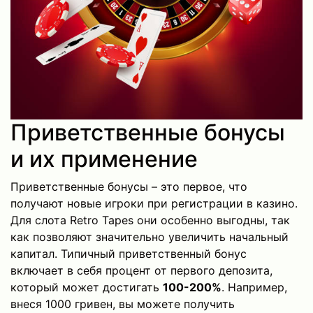
Приветственные бонусы
и их применение
Приветственные бонусы – это первое, что
получают новые игроки при регистрации в казино.
Для слота Retro Tapes они особенно выгодны, так
как позволяют значительно увеличить начальный
капитал. Типичный приветственный бонус
включает в себя процент от первого депозита,
который может достигать
100-200%
. Например,
внеся 1000 гривен, вы можете получить