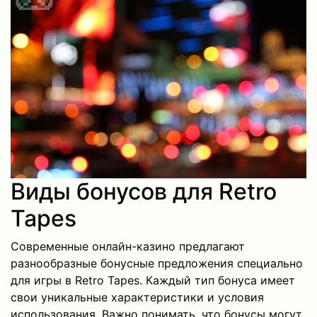
Виды бонусов для Retro
Tapes
Современные онлайн-казино предлагают
разнообразные бонусные предложения специально
для игры в Retro Tapes. Каждый тип бонуса имеет
свои уникальные характеристики и условия
использования. Важно понимать, что бонусы могут