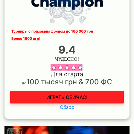
Турниры с призовым фондом до 160 000 грн
Более 1600 игр!
9.4
ЧУДЕСНО!
Для старта
100 тысяч грн & 700 ФС
до
ИГРАТЬ СЕЙЧАС!
Обзор