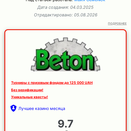
Дата создания: 04.03.2025
Отредактировано: 05.08.2026
ПОДРОБНЕЕ
Турниры с призовым фондом до 125 000 UAH
Без верификации!
Уникальные квесты!
Лучшее казино месяца
9.7