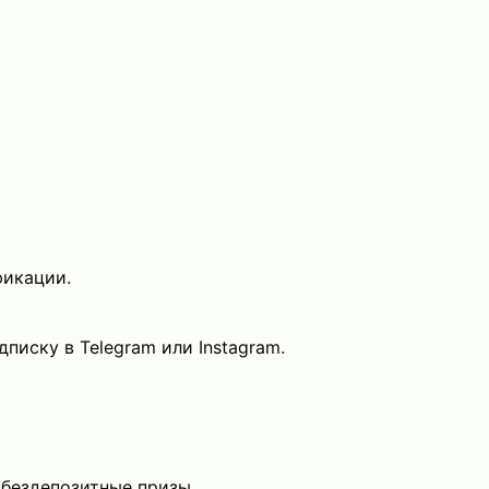
фикации.
писку в Telegram или Instagram.
 бездепозитные призы.