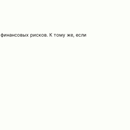
 финансовых рисков. К тому же, если