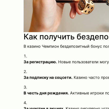
Как получить бездепо
В казино Чемпион бездепозитный бонус по
За регистрацию.
Новые пользователи могут
За подписку на соцсети.
Казино часто пров
В честь дня рождения.
Активные игроки по
За участие в акциях.
Казино регулярно уст