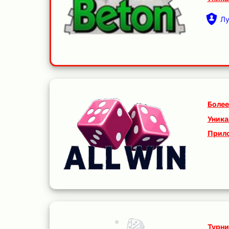
Лу
Более
Уника
Прило
Турни