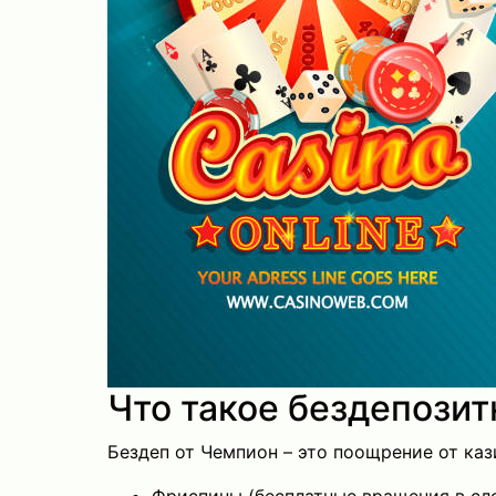
Что такое бездепозит
Бездеп от Чемпион – это поощрение от каз