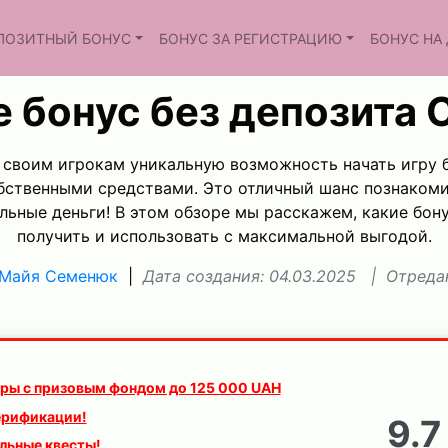
й и не предоставляет услуг, связанных с азартными и
ознакомительных целях. Помните о рисках зависимости
ПОЗИТНЫЙ БОНУС
БОНУС ЗА РЕГИСТРАЦИЮ
БОНУС НА
е бонус без депозита 
 своим игрокам уникальную возможность начать игру 
обственными средствами. Это отличный шанс познаком
льные деньги! В этом обзоре мы расскажем, какие бону
получить и использовать с максимальной выгодой.
Майя Семенюк
Дата создания: 04.03.2025
Отреда
ры с призовым фондом до 125 000 UAH
ерификации!
9.7
льные квесты!