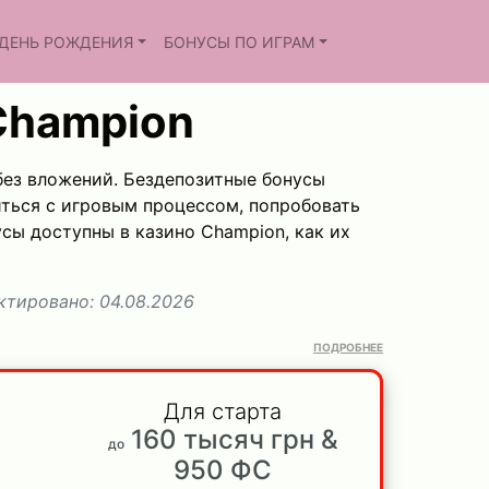
грами. Вся информация размещена исключительно в
.
 ДЕНЬ РОЖДЕНИЯ
БОНУСЫ ПО ИГРАМ
Champion
без вложений. Бездепозитные бонусы
иться с игровым процессом, попробовать
сы доступны в казино Champion, как их
ктировано: 04.08.2026
ПОДРОБНЕЕ
Для старта
160 тысяч грн &
до
950 ФС