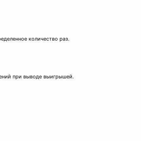
еделенное количество раз.
мений при выводе выигрышей.