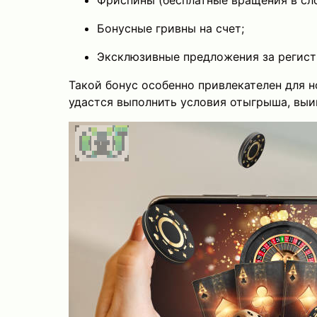
Фриспины (бесплатные вращения в сло
Бонусные гривны на счет;
Эксклюзивные предложения за регис
Такой бонус особенно привлекателен для н
удастся выполнить условия отыгрыша, выи