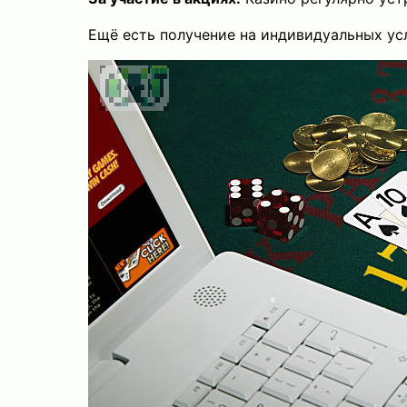
Ещё есть получение на индивидуальных ус