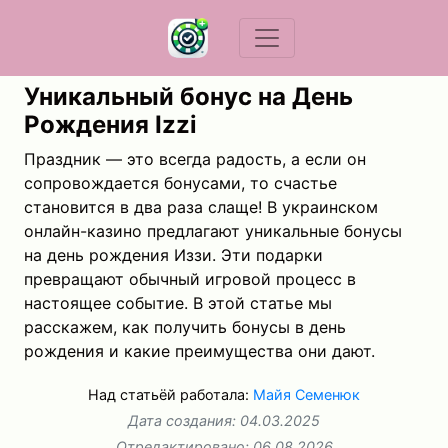
Данный ресурс не занимается обработкой платежей и не предоставляет
услуг, связанных с азартными играми. Вся информация размещена
исключительно в ознакомительных целях. Помните о рисках зависимости.
Уникальный бонус на День
Рождения Izzi
Праздник — это всегда радость, а если он
сопровождается бонусами, то счастье
становится в два раза слаще! В украинском
онлайн-казино предлагают уникальные бонусы
на день рождения Иззи. Эти подарки
превращают обычный игровой процесс в
настоящее событие. В этой статье мы
расскажем, как получить бонусы в день
рождения и какие преимущества они дают.
Над статьёй работала:
Майя Семенюк
Дата создания: 04.03.2025
Отредактировано: 06.08.2026