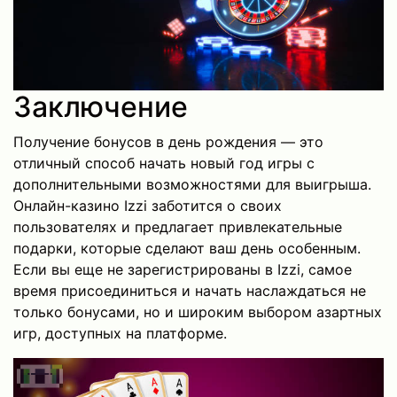
Заключение
Получение бонусов в день рождения — это
отличный способ начать новый год игры с
дополнительными возможностями для выигрыша.
Онлайн-казино Izzi заботится о своих
пользователях и предлагает привлекательные
подарки, которые сделают ваш день особенным.
Если вы еще не зарегистрированы в Izzi, самое
время присоединиться и начать наслаждаться не
только бонусами, но и широким выбором азартных
игр, доступных на платформе.