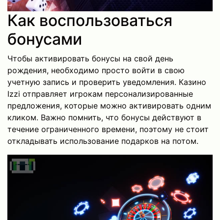
Как воспользоваться
бонусами
Чтобы активировать бонусы на свой день
рождения, необходимо просто войти в свою
учетную запись и проверить уведомления. Казино
Izzi отправляет игрокам персонализированные
предложения, которые можно активировать одним
кликом. Важно помнить, что бонусы действуют в
течение ограниченного времени, поэтому не стоит
откладывать использование подарков на потом.