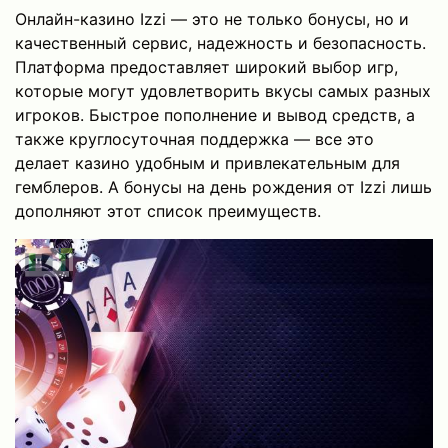
Онлайн-казино Izzi — это не только бонусы, но и
качественный сервис, надежность и безопасность.
Платформа предоставляет широкий выбор игр,
которые могут удовлетворить вкусы самых разных
игроков. Быстрое пополнение и вывод средств, а
также круглосуточная поддержка — все это
делает казино удобным и привлекательным для
гемблеров. А бонусы на день рождения от Izzi лишь
дополняют этот список преимуществ.