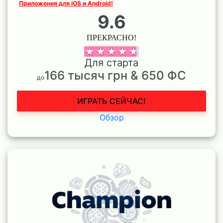
Приложения для iOS и Android!
9.6
ПРЕКРАСНО!
Для старта
166 тысяч грн & 650 ФС
до
ИГРАТЬ СЕЙЧАС!
Обзор