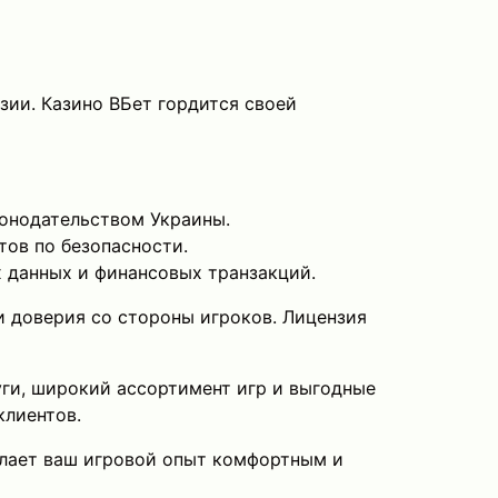
зии. Казино ВБет гордится своей
конодательством Украины.
ов по безопасности.
 данных и финансовых транзакций.
и доверия со стороны игроков. Лицензия
уги, широкий ассортимент игр и выгодные
клиентов.
елает ваш игровой опыт комфортным и