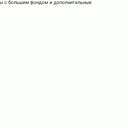
изы с большим фондом и дополнительные