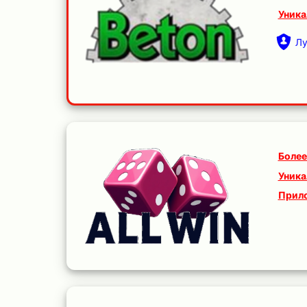
Уника
Лу
Более
Уника
Прило