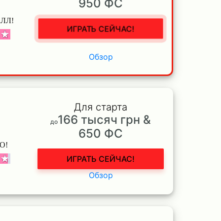
950 ФС
ЛЛ!
ИГРАТЬ СЕЙЧАС!
Обзор
Для старта
166 тысяч грн &
до
650 ФС
О!
ИГРАТЬ СЕЙЧАС!
Обзор