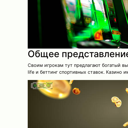
Общее представление
Своим игрокам тут предлагают богатый выб
life и беттинг спортивных ставок. Казино