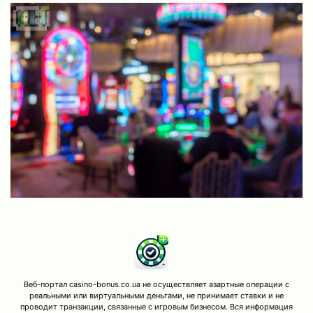
Веб-портал casino-bonus.co.ua не осуществляет азартные операции с
реальными или виртуальными деньгами, не принимает ставки и не
проводит транзакции, связанные с игровым бизнесом. Вся информация