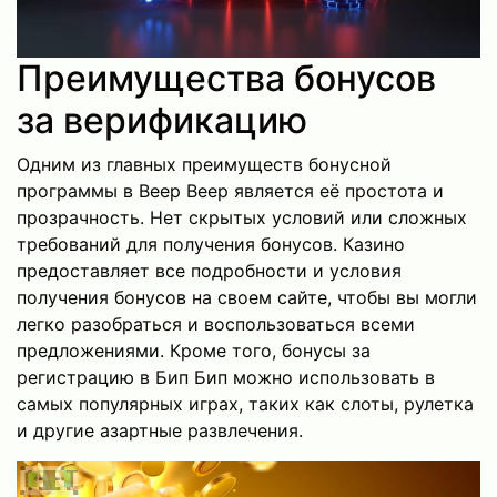
Преимущества бонусов
за верификацию
Одним из главных преимуществ бонусной
программы в Beep Beep является её простота и
прозрачность. Нет скрытых условий или сложных
требований для получения бонусов. Казино
предоставляет все подробности и условия
получения бонусов на своем сайте, чтобы вы могли
легко разобраться и воспользоваться всеми
предложениями. Кроме того, бонусы за
регистрацию в Бип Бип можно использовать в
самых популярных играх, таких как слоты, рулетка
и другие азартные развлечения.