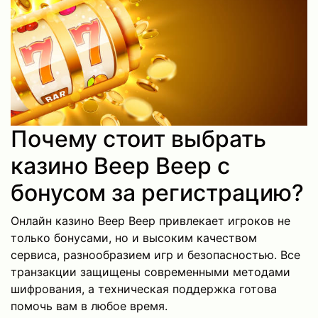
Почему стоит выбрать
казино Beep Beep с
бонусом за регистрацию?
Онлайн казино Beep Beep привлекает игроков не
только бонусами, но и высоким качеством
сервиса, разнообразием игр и безопасностью. Все
транзакции защищены современными методами
шифрования, а техническая поддержка готова
помочь вам в любое время.