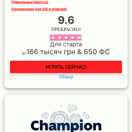
Уникальные квесты!
Приложения для iOS и Android!
9.6
ПРЕКРАСНО!
Для старта
166 тысяч грн & 650 ФС
до
ИГРАТЬ СЕЙЧАС!
Обзор