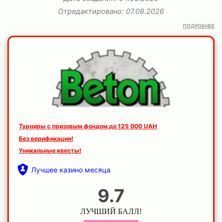
Отредактировано: 07.08.2026
ПОДРОБНЕЕ
Турниры с призовым фондом до 125 000 UAH
Без верификации!
Уникальные квесты!
Лучшее казино месяца
9.7
ЛУЧШИЙ БАЛЛ!