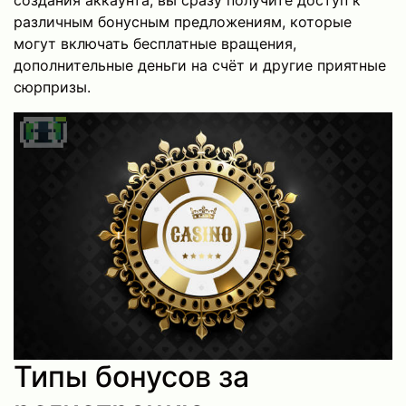
различным бонусным предложениям, которые
могут включать бесплатные вращения,
дополнительные деньги на счёт и другие приятные
сюрпризы.
Типы бонусов за