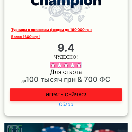
Турниры с призовым фондом до 160 000 грн
Более 1600 игр!
9.4
ЧУДЕСНО!
Для старта
100 тысяч грн & 700 ФС
до
ИГРАТЬ СЕЙЧАС!
Обзор