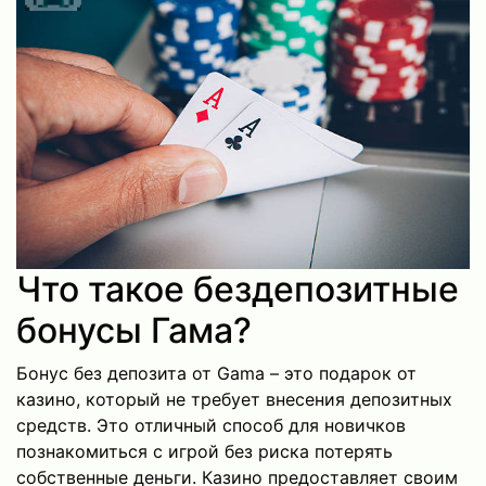
Что такое бездепозитные
бонусы Гама?
Бонус без депозита от Gama – это подарок от
казино, который не требует внесения депозитных
средств. Это отличный способ для новичков
познакомиться с игрой без риска потерять
собственные деньги. Казино предоставляет своим