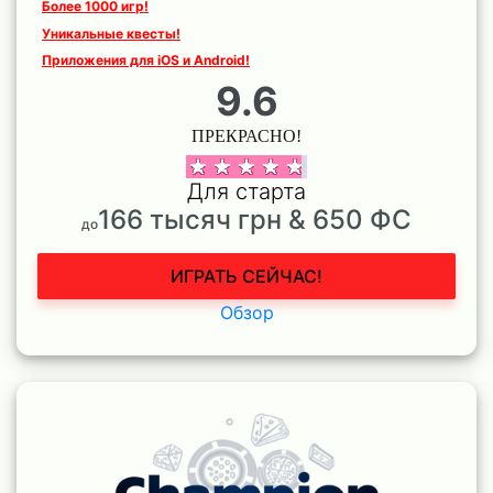
Более 1000 игр!
Уникальные квесты!
Приложения для iOS и Android!
9.6
ПРЕКРАСНО!
Для старта
166 тысяч грн & 650 ФС
до
ИГРАТЬ СЕЙЧАС!
Обзор