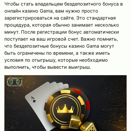
Чтобы стать владельцем бездепозитного бонуса в
онлайн казино Gama, вам нужно просто
зарегистрироваться на сайте. Это стандартная
процедура, которая обычно занимает несколько
минут. После регистрации бонус автоматически
поступает на ваш игровой счет. Важно помнить,
что бездепозитные бонусы казино Gama могут
быть ограничены по времени, а также иметь
условия по отыгрышу, которые необходимо
выполнить, чтобы вывести выигрыш.