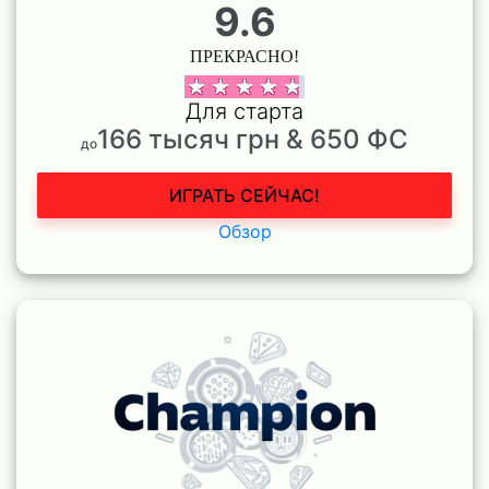
9.6
ПРЕКРАСНО!
Для старта
166 тысяч грн & 650 ФС
до
ИГРАТЬ СЕЙЧАС!
Обзор