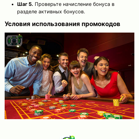
Шаг 5.
Проверьте начисление бонуса в
разделе активных бонусов.
Условия использования промокодов