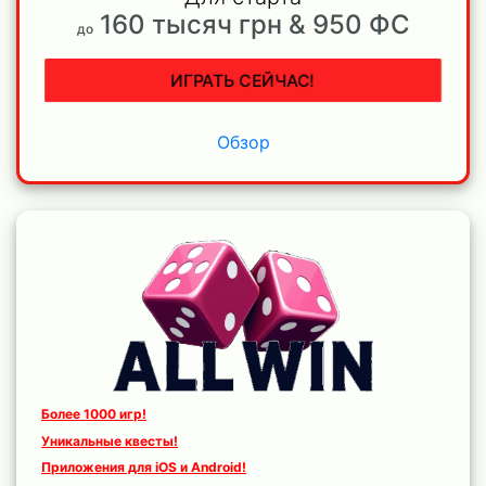
160 тысяч грн & 950 ФС
до
ИГРАТЬ СЕЙЧАС!
Обзор
Более 1000 игр!
Уникальные квесты!
Приложения для iOS и Android!