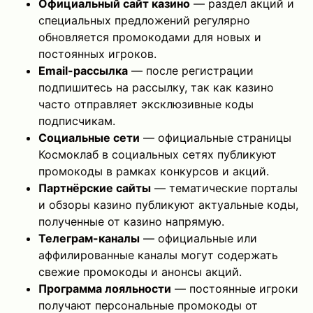
Официальный сайт казино
— раздел акций и
специальных предложений регулярно
обновляется промокодами для новых и
постоянных игроков.
Email-рассылка
— после регистрации
подпишитесь на рассылку, так как казино
часто отправляет эксклюзивные коды
подписчикам.
Социальные сети
— официальные страницы
Космоклаб в социальных сетях публикуют
промокоды в рамках конкурсов и акций.
Партнёрские сайты
— тематические порталы
и обзоры казино публикуют актуальные коды,
полученные от казино напрямую.
Телеграм-каналы
— официальные или
аффилированные каналы могут содержать
свежие промокоды и анонсы акций.
Программа лояльности
— постоянные игроки
получают персональные промокоды от