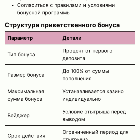
Согласиться с правилами и условиями
бонусной программы
Структура приветственного бонуса
Параметр
Детали
Процент от первого
Тип бонуса
депозита
До 100% от суммы
Размер бонуса
пополнения
Максимальная
Устанавливается казино
сумма бонуса
индивидуально
Условие отыгрыша перед
Вейджер
выводом
Ограниченный период для
Срок действия
отыгрыша