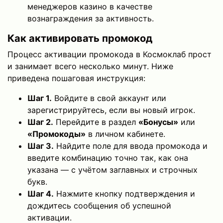
менеджеров казино в качестве
вознаграждения за активность.
Как активировать промокод
Процесс активации промокода в Космоклаб прост
и занимает всего несколько минут. Ниже
приведена пошаговая инструкция:
Шаг 1.
Войдите в свой аккаунт или
зарегистрируйтесь, если вы новый игрок.
Шаг 2.
Перейдите в раздел
«Бонусы»
или
«Промокоды»
в личном кабинете.
Шаг 3.
Найдите поле для ввода промокода и
введите комбинацию точно так, как она
указана — с учётом заглавных и строчных
букв.
Шаг 4.
Нажмите кнопку подтверждения и
дождитесь сообщения об успешной
активации.