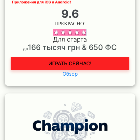
Приложения для iOS и Android!
9.6
ПРЕКРАСНО!
Для старта
166 тысяч грн & 650 ФС
до
ИГРАТЬ СЕЙЧАС!
Обзор