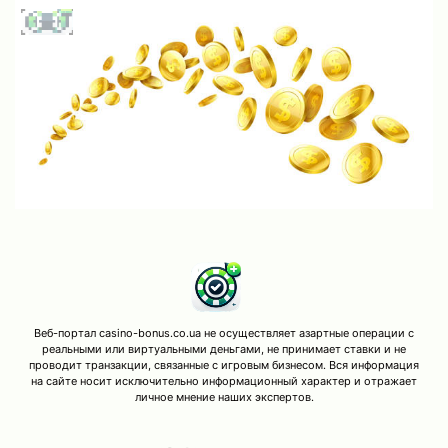
Веб-портал casino-bonus.co.ua не осуществляет азартные операции с
реальными или виртуальными деньгами, не принимает ставки и не
проводит транзакции, связанные с игровым бизнесом. Вся информация
на сайте носит исключительно информационный характер и отражает
личное мнение наших экспертов.