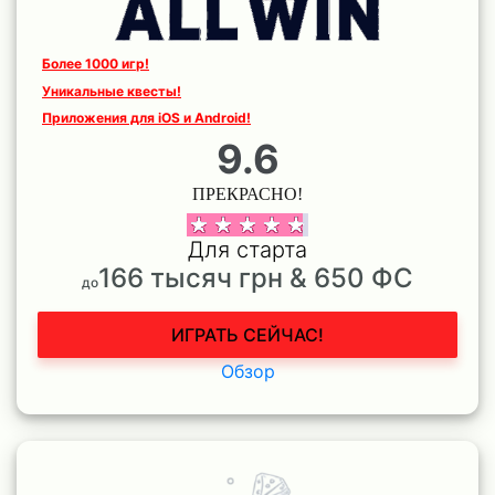
Более 1000 игр!
Уникальные квесты!
Приложения для iOS и Android!
9.6
ПРЕКРАСНО!
Для старта
166 тысяч грн & 650 ФС
до
ИГРАТЬ СЕЙЧАС!
Обзор