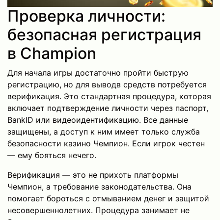
Проверка личности:
безопасная регистрация
в Champion
Для начала игры достаточно пройти быструю
регистрацию, но для выводв средств потребуется
верификация. Это стандартная процедура, которая
включает подтверждение личности через паспорт,
BankID или видеоидентификацию. Все данные
защищены, а доступ к ним имеет только служба
безопасности казино Чемпион. Если игрок честен
— ему бояться нечего.
Верификация — это не прихоть платформы
Чемпион, а требование законодательства. Она
помогает бороться с отмыванием денег и защитой
несовершеннолетних. Процедура занимает не