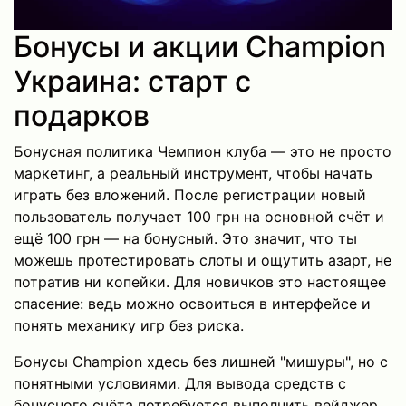
Бонусы и акции Champion
Украина: старт с
подарков
Бонусная политика Чемпион клуба — это не просто
маркетинг, а реальный инструмент, чтобы начать
играть без вложений. После регистрации новый
пользователь получает 100 грн на основной счёт и
ещё 100 грн — на бонусный. Это значит, что ты
можешь протестировать слоты и ощутить азарт, не
потратив ни копейки. Для новичков это настоящее
спасение: ведь можно освоиться в интерфейсе и
понять механику игр без риска.
Бонусы Champion хдесь без лишней "мишуры", но с
понятными условиями. Для вывода средств с
бонусного счёта потребуется выполнить вейджер