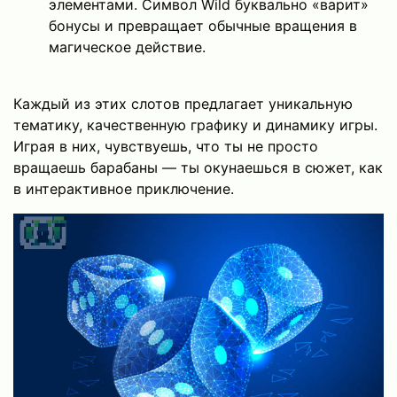
элементами. Символ Wild буквально «варит»
бонусы и превращает обычные вращения в
магическое действие.
Каждый из этих слотов предлагает уникальную
тематику, качественную графику и динамику игры.
Играя в них, чувствуешь, что ты не просто
вращаешь барабаны — ты окунаешься в сюжет, как
в интерактивное приключение.