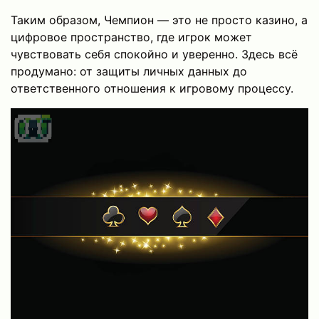
Таким образом, Чемпион — это не просто казино, а
цифровое пространство, где игрок может
чувствовать себя спокойно и уверенно. Здесь всё
продумано: от защиты личных данных до
ответственного отношения к игровому процессу.