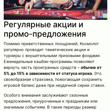
Регулярные акции и
промо-предложения
Помимо приветственных поощрений, Космолот
регулярно проводит тематические акции и
турниры с внушительными призовыми фондами.
Еженедельные кэшбэк-программы позволяют
вернуть часть проигранных средств –
обычно от
5% до 15% в зависимости от статуса игрока
. Это
своеобразная страховка, помогающая сохранить
игровой баланс даже при неудачной серии ставок.
Особого внимания заслуживают сезонные
предложения, приуроченные к праздникам или
значимым событиям. В такие периоды размер