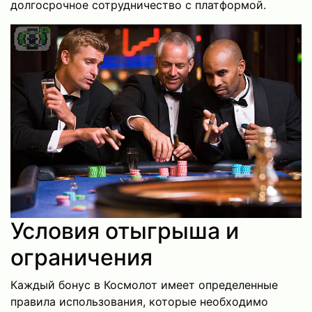
долгосрочное сотрудничество с платформой.
Условия отыгрыша и
ограничения
Каждый бонус в Космолот имеет определенные
правила использования, которые необходимо