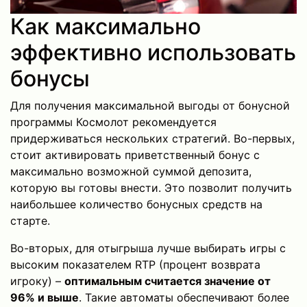
Как максимально
эффективно использовать
бонусы
Для получения максимальной выгоды от бонусной
программы Космолот рекомендуется
придерживаться нескольких стратегий. Во-первых,
стоит активировать приветственный бонус с
максимально возможной суммой депозита,
которую вы готовы внести. Это позволит получить
наибольшее количество бонусных средств на
старте.
Во-вторых, для отыгрыша лучше выбирать игры с
высоким показателем RTP (процент возврата
игроку) –
оптимальным считается значение от
96% и выше
. Такие автоматы обеспечивают более