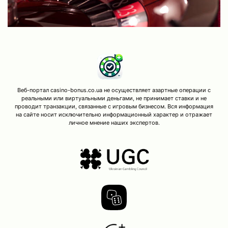
Веб-портал casino-bonus.co.ua не осуществляет азартные операции с
реальными или виртуальными деньгами, не принимает ставки и не
проводит транзакции, связанные с игровым бизнесом. Вся информация
на сайте носит исключительно информационный характер и отражает
личное мнение наших экспертов.