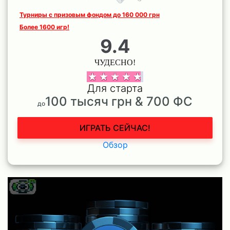
Турниры с призовым фондом до 160 000 грн
Более 1600 игр!
9.4
ЧУДЕСНО!
Для старта
100 тысяч грн & 700 ФС
до
ИГРАТЬ СЕЙЧАС!
Обзор