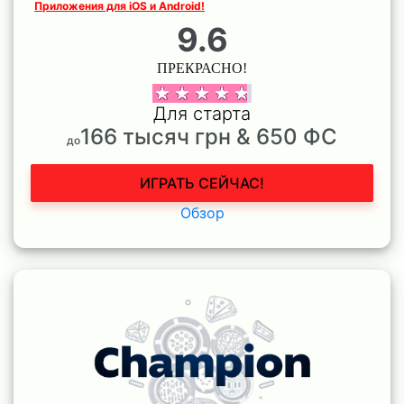
Приложения для iOS и Android!
9.6
ПРЕКРАСНО!
Для старта
166 тысяч грн & 650 ФС
до
ИГРАТЬ СЕЙЧАС!
Обзор