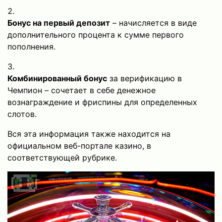
Бонус на первый депозит
– начисляется в виде
дополнительного процента к сумме первого
пополнения.
Комбинированный бонус
за верификацию в
Чемпион – сочетает в себе денежное
вознаграждение и фриспины для определенных
слотов.
Вся эта информация также находится на
официальном веб-портале казино, в
соответствующей рубрике.