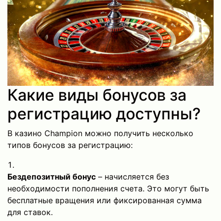
Какие виды бонусов за
регистрацию доступны?
В казино Champion можно получить несколько
типов бонусов за регистрацию:
Бездепозитный бонус
– начисляется без
необходимости пополнения счета. Это могут быть
бесплатные вращения или фиксированная сумма
для ставок.