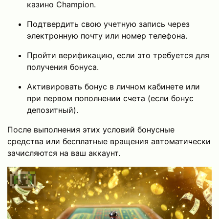
казино Champion.
Подтвердить свою учетную запись через
электронную почту или номер телефона.
Пройти верификацию, если это требуется для
получения бонуса.
Активировать бонус в личном кабинете или
при первом пополнении счета (если бонус
депозитный).
После выполнения этих условий бонусные
средства или бесплатные вращения автоматически
зачисляются на ваш аккаунт.