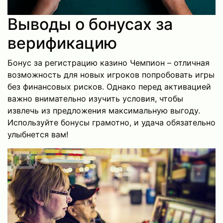
Выводы о бонусах за
верификацию
Бонус за регистрацию казино Чемпион – отличная
возможность для новых игроков попробовать игры
без финансовых рисков. Однако перед активацией
важно внимательно изучить условия, чтобы
извлечь из предложения максимальную выгоду.
Используйте бонусы грамотно, и удача обязательно
улыбнется вам!