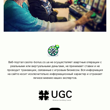
Веб-портал casino-bonus.co.ua не осуществляет азартные операции с
реальными или виртуальными деньгами, не принимает ставки и не
проводит транзакции, связанные с игровым бизнесом. Вся информация
на сайте носит исключительно информационный характер и отражает
личное мнение наших экспертов.