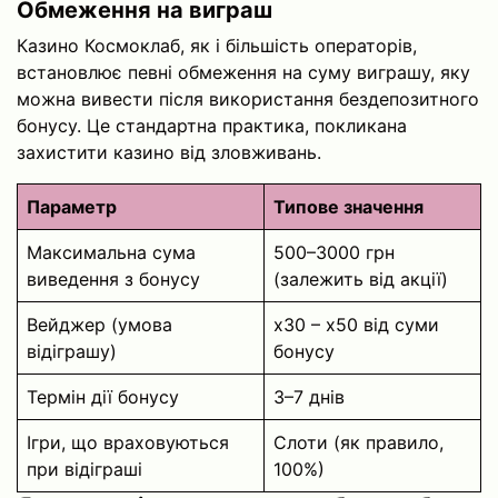
Обмеження на виграш
Казино Космоклаб, як і більшість операторів,
встановлює певні обмеження на суму виграшу, яку
можна вивести після використання бездепозитного
бонусу. Це стандартна практика, покликана
захистити казино від зловживань.
Параметр
Типове значення
Максимальна сума
500–3000 грн
виведення з бонусу
(залежить від акції)
Вейджер (умова
x30 – x50 від суми
відіграшу)
бонусу
Термін дії бонусу
3–7 днів
Ігри, що враховуються
Слоти (як правило,
при відіграші
100%)