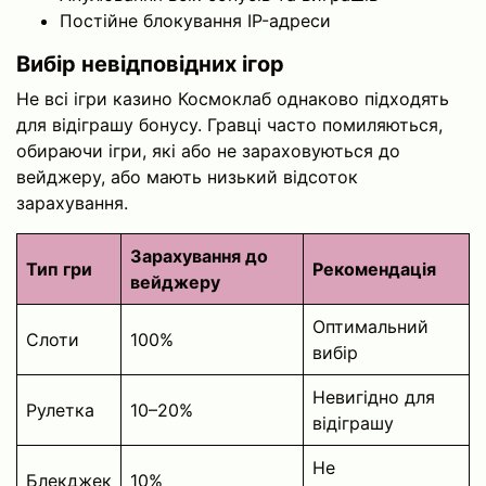
Постійне блокування IP-адреси
Вибір невідповідних ігор
Не всі ігри казино Космоклаб однаково підходять
для відіграшу бонусу. Гравці часто помиляються,
обираючи ігри, які або не зараховуються до
вейджеру, або мають низький відсоток
зарахування.
Зарахування до
Тип гри
Рекомендація
вейджеру
Оптимальний
Слоти
100%
вибір
Невигідно для
Рулетка
10–20%
відіграшу
Не
Блекджек
10%