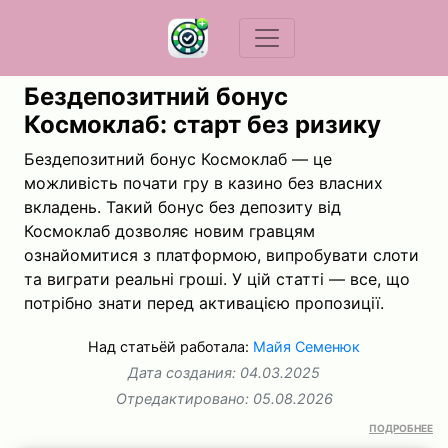
Данный ресурс не занимается обработкой платежей и не предоставляет
услуг, связанных с азартными играми. Вся информация размещена
исключительно в ознакомительных целях. Помните о рисках зависимости.
Бездепозитний бонус
Космоклаб: старт без ризику
Бездепозитний бонус Космоклаб — це
можливість почати гру в казино без власних
вкладень. Такий бонус без депозиту від
Космоклаб дозволяє новим гравцям
ознайомитися з платформою, випробувати слоти
та виграти реальні гроші. У цій статті — все, що
потрібно знати перед активацією пропозиції.
Над статьёй работала:
Майя Семенюк
Дата создания: 04.03.2025
Отредактировано: 05.08.2026
ПОДРОБНЕЕ