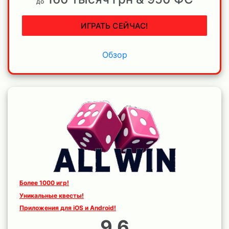
до
ИГРАТЬ СЕЙЧАС!
Обзор
Более 1000 игр!
Уникальные квесты!
Приложения для iOS и Android!
9.6