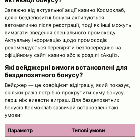
Залежно від актуальної акції казино Космоклаб,
деякі бездепозитні бонуси активуються
автоматично після реєстрації, тоді як інші можуть
вимагати введення спеціального промокоду.
Актуальну інформацію щодо промокодів
рекомендується перевіряти безпосередньо на
офіційному сайті казино або в розділі «Акції».
Які вейджерні вимоги встановлені для
бездепозитного бонусу?
Вейджер — це коефіцієнт відіграшу, який показує,
скільки разів потрібно прокрутити суму бонусу,
перш ніж вивести виграш. Для бездепозитних
бонусів Космоклаб зазвичай встановлені такі
умови:
Параметр
Типові умови