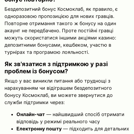
Бездепозитний бонус Космоклаб, як правило, є
одноразовою пропозицією для нових гравців.
Повторне отримання такого ж бонусу на один
акаунт не передбачено. Проте постійні гравці
можуть скористатися іншими акціями казино:
депозитними бонусами, кешбеком, участю в
турнірах та програмою лояльності.
Як зв'язатися з підтримкою у разі
проблем із бонусом?
Якщо у вас виникли питання або труднощі з
нарахуванням чи відіграшем бездепозитного
бонусу Космоклаб, ви можете звернутися до
служби підтримки через:
Онлайн-чат
— найшвидший спосіб отримати
відповідь у режимі реального часу
Електронну пошту
— підходить для детальних