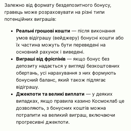
Залежно від формату бездепозитного бонусу,
гравець може розраховувати на різні типи
потенційних виграшів:
Реальні грошові кошти
— після виконання
умов відіграшу (вейджеру) бонусні кошти або
їх частина можуть бути переведені на
основний рахунок і виведені.
Виграші від фріспінів
— якщо бонус без
депозиту надається у вигляді безкоштовних
обертань, усі нарахування з них формують
бонусний баланс, який також підлягає
відіграшу.
Джекпоти та великі виплати
— у деяких
випадках, якщо правила казино Космоклаб це
дозволяють, з бонусних коштів можна
потрапити на великий виграш, включаючи
прогресивні джекпоти.