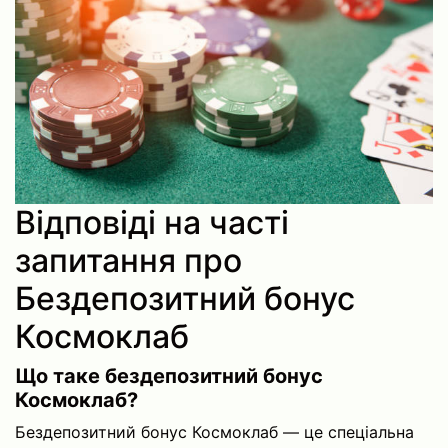
Відповіді на часті
запитання про
Бездепозитний бонус
Космоклаб
Що таке бездепозитний бонус
Космоклаб?
Бездепозитний бонус Космоклаб — це спеціальна