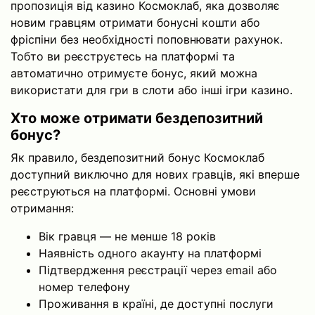
пропозиція від казино Космоклаб, яка дозволяє
новим гравцям отримати бонусні кошти або
фріспіни без необхідності поповнювати рахунок.
Тобто ви реєструєтесь на платформі та
автоматично отримуєте бонус, який можна
використати для гри в слоти або інші ігри казино.
Хто може отримати бездепозитний
бонус?
Як правило, бездепозитний бонус Космоклаб
доступний виключно для нових гравців, які вперше
реєструються на платформі. Основні умови
отримання:
Вік гравця — не менше 18 років
Наявність одного акаунту на платформі
Підтвердження реєстрації через email або
номер телефону
Проживання в країні, де доступні послуги