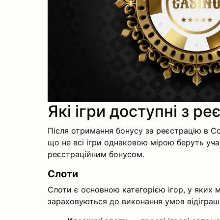
Які ігри доступні з 
Після отримання бонусу за реєстрацію в C
що не всі ігри однаковою мірою беруть уча
реєстраційним бонусом.
Слоти
Слоти є основною категорією ігор, у яких
зараховуються до виконання умов відіграш