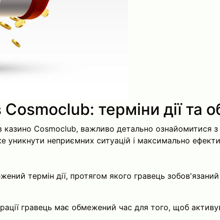
в Cosmoclub: терміни дії та
в казино Cosmoclub, важливо детально ознайомитися з
же уникнути неприємних ситуацій і максимально ефект
ений термін дії, протягом якого гравець зобов'язаний 
рації гравець має обмежений час для того, щоб активув