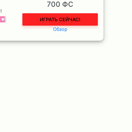
700 ФС
!
ИГРАТЬ СЕЙЧАС!
Обзор