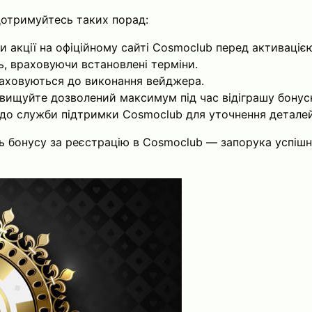
дотримуйтесь таких порад:
и акції на офіційному сайті Cosmoclub перед активаціє
ь, враховуючи встановлені терміни.
араховуються до виконання вейджера.
вищуйте дозволений максимум під час відіграшу бонусн
 до служби підтримки Cosmoclub для уточнення деталей
ь бонусу за реєстрацію в Cosmoclub — запорука успішн