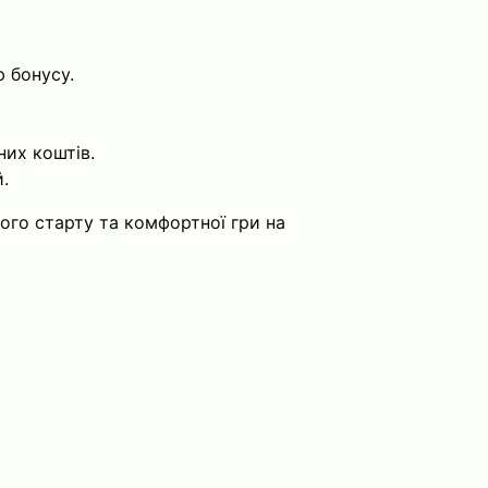
ю бонусу.
их коштів.
.
ого старту та комфортної гри на