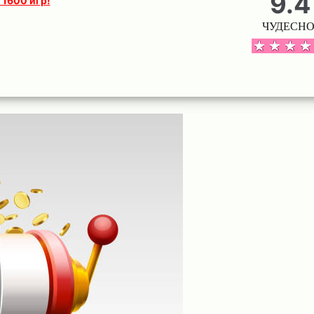
9.4
 1600 игр!
ЧУДЕСНО