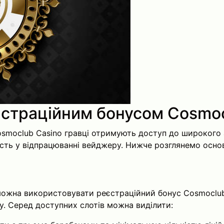
реєстраційним бонусом Cosmo
osmoclub Casino гравці отримують доступ до широкого 
сть у відпрацюванні вейджеру. Нижче розглянемо основні
 можна використовувати реєстраційний бонус Cosmoclub.
у. Серед доступних слотів можна виділити: