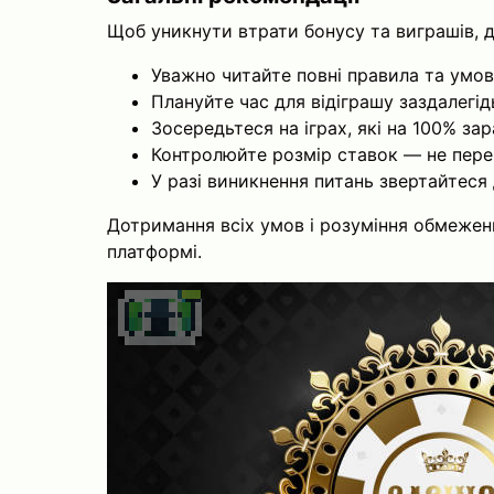
Щоб уникнути втрати бонусу та виграшів, 
Уважно читайте повні правила та умов
Плануйте час для відіграшу заздалегід
Зосередьтеся на іграх, які на 100% з
Контролюйте розмір ставок — не пере
У разі виникнення питань звертайтеся
Дотримання всіх умов і розуміння обмежен
платформі.