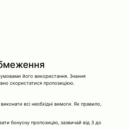
 обмеження
 умовами його використання. Знання
ивно скористатися пропозицією.
виконати всі необхідні вимоги. Як правило,
ати бонусну пропозицію, зазвичай від 3 до