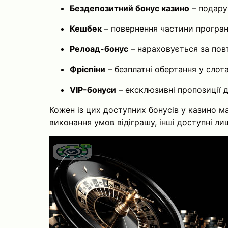
Бездепозитний бонус казино
– подару
Кешбек
– повернення частини програни
Релоад-бонус
– нараховується за пов
Фріспіни
– безплатні обертання у слота
VIP-бонуси
– ексклюзивні пропозиції д
Кожен із цих доступних бонусів у казино ма
виконання умов відіграшу, інші доступні ли