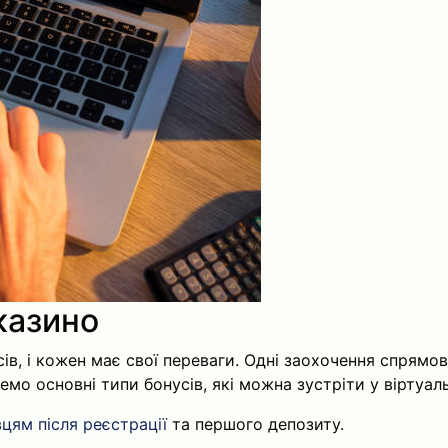
казино
в, і кожен має свої переваги. Одні заохочення спрямован
мо основні типи бонусів, які можна зустріти у віртуал
цям після реєстрації
та першого депозиту.