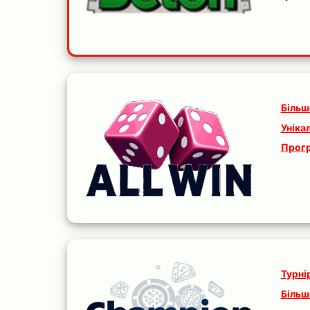
Більш
Уніка
Прогр
Турні
Більш