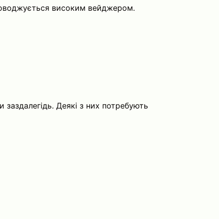
проводжується високим вейджером.
и заздалегідь. Деякі з них потребують