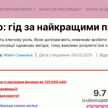
 не надає послуг, пов'язаних із азартними іграми. Вся
Пам'ятайте про ризики залежності.
ЕПОЗИТНИЙ БОНУС
БОНУС ЗА РЕЄСТРАЦІЮ
БОНУС НА 
о: гід за найкращими 
ають ключову роль. Вони допомагають новачкам зробити 
опозиції однаково вигідні, тому важливо розуміти їхні
а:
Майя Семенюк
Дата створення: 04.03.2025
Відр
ри із призовим фондом до 125 000 UAH
ерифікації!
9.7
льні квести!
НАЙКРАЩИЙ 
йкраще казино місяця