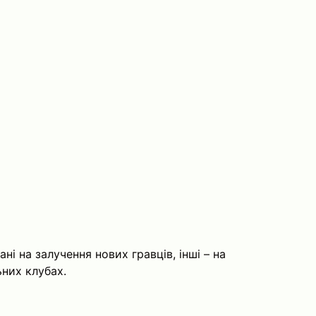
і на залучення нових гравців, інші – на
ьних клубах.