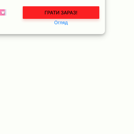
!
ГРАТИ ЗАРАЗ!
Огляд