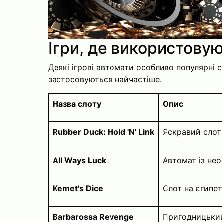
Ігри, де використову
Деякі ігрові автомати особливо популярні 
застосовуються найчастіше.
Назва слоту
Опис
Rubber Duck: Hold 'N' Link
Яскравий слот 
All Ways Luck
Автомат із нео
Kemet's Dice
Слот на єгипе
Barbarossa Revenge
Пригодницький