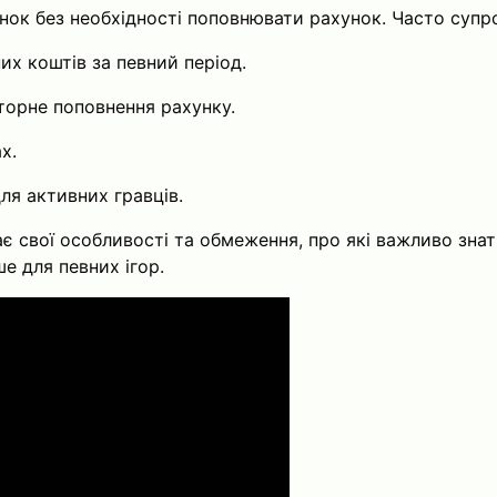
нок без необхідності поповнювати рахунок. Часто су
х коштів за певний період.
торне поповнення рахунку.
х.
ля активних гравців.
є свої особливості та обмеження, про які важливо знат
ше для певних ігор.