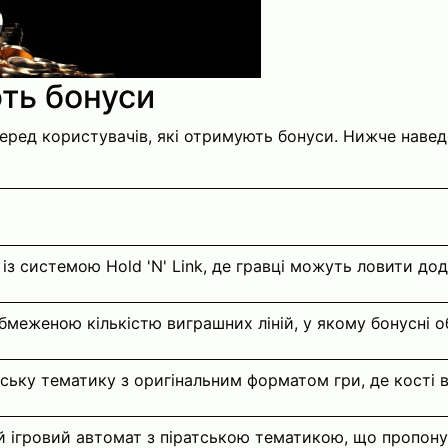
ють бонуси
серед користувачів, які отримують бонуси. Нижче навед
із системою Hold 'N' Link, де гравці можуть ловити д
бмеженою кількістю виграшних ліній, у якому бонусні 
тську тематику з оригінальним форматом гри, де кості 
 ігровий автомат з піратською тематикою, що пропонує