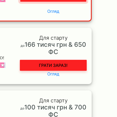
Огляд
Для старту
166 тисяч грн & 650
до
ФС
О!
ГРАТИ ЗАРАЗ!
Огляд
Для старту
100 тисяч грн & 700
до
ФС