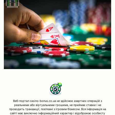
Веб-портал casino-bonus.co.ua не здійснює азартних операцій з
реальними або віртуальними грошима, не приймає ставки і не
проводить транзакції, пов'язані з ігровим бізнесом. Вся інформація на
сайті має виключно інформаційний характер і відображає особисту