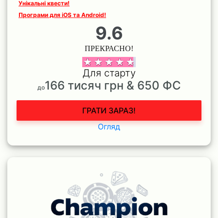
Унікальні квести!
Програми для iOS та Android!
9.6
ПРЕКРАСНО!
Для старту
166 тисяч грн & 650 ФС
до
ГРАТИ ЗАРАЗ!
Огляд