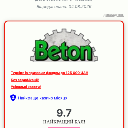
Відредаговано: 04.08.2026
ДОКЛАДНІШЕ
Турніри із призовим фондом до 125 000 UAH
Без верифікації!
Унікальні квести!
Найкраще казино місяця
9.7
НАЙКРАЩИЙ БАЛ!