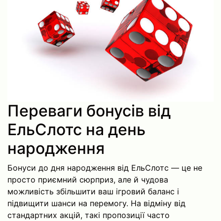
Переваги бонусів від
ЕльСлотс на день
народження
Бонуси до дня народження від ЕльСлотс — це не
просто приємний сюрприз, але й чудова
можливість збільшити ваш ігровий баланс і
підвищити шанси на перемогу. На відміну від
стандартних акцій, такі пропозиції часто