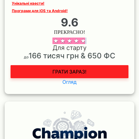
Унікальні квести!
Програми для iOS та Android!
9.6
ПРЕКРАСНО!
Для старту
166 тисяч грн & 650 ФС
до
ГРАТИ ЗАРАЗ!
Огляд