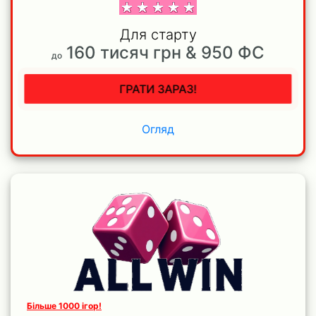
Для старту
160 тисяч грн & 950 ФС
до
ГРАТИ ЗАРАЗ!
Огляд
Більше 1000 ігор!