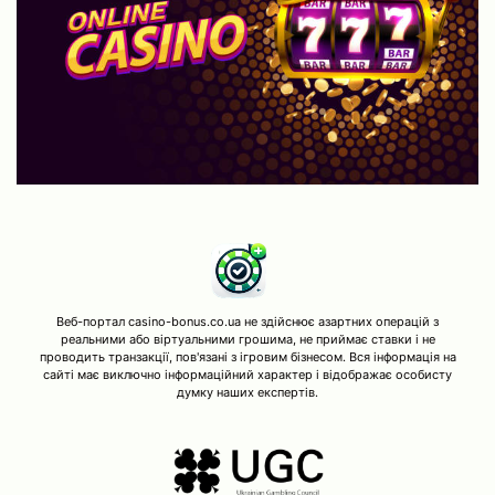
Веб-портал casino-bonus.co.ua не здійснює азартних операцій з
реальними або віртуальними грошима, не приймає ставки і не
проводить транзакції, пов'язані з ігровим бізнесом. Вся інформація на
сайті має виключно інформаційний характер і відображає особисту
думку наших експертів.