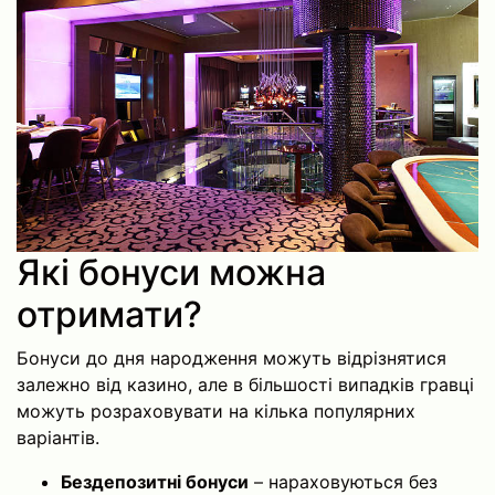
Які бонуси можна
отримати?
Бонуси до дня народження можуть відрізнятися
залежно від казино, але в більшості випадків гравці
можуть розраховувати на кілька популярних
варіантів.
Бездепозитні бонуси
– нараховуються без