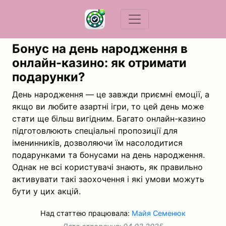
Даний ресурс не займається обробкою платежів та не надає послуг,
пов'язаних із азартними іграми. Вся інформація розміщена виключно для
ознайомлення. Пам'ятайте про ризики залежності.
Бонус на день народження в
онлайн-казино: як отримати
подарунки?
День народження — це завжди приємні емоції, а
якщо ви любите азартні ігри, то цей день може
стати ще більш вигідним. Багато онлайн-казино
підготовлюють спеціальні пропозиції для
іменинників, дозволяючи їм насолодитися
подарунками та бонусами на день народження.
Однак не всі користувачі знають, як правильно
активувати такі заохочення і які умови можуть
бути у цих акцій.
Над статтею працювала:
Майя Семенюк