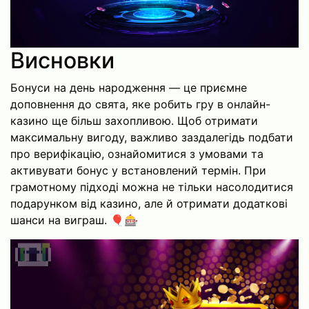
Висновки
Бонуси на день народження — це приємне
доповнення до свята, яке робить гру в онлайн-
казино ще більш захопливою. Щоб отримати
максимальну вигоду, важливо заздалегідь подбати
про верифікацію, ознайомитися з умовами та
активувати бонус у встановлений термін. При
грамотному підході можна не тільки насолодитися
подарунком від казино, але й отримати додаткові
шанси на виграш. 🎈🎰