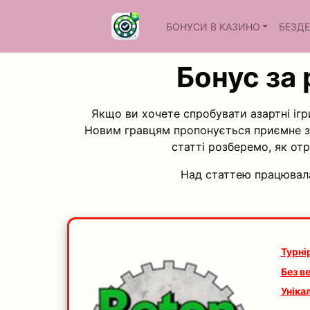
Даний ресурс не займається обробкою платежів та
БОНУСИ В КАЗИНО
БЕЗД
Бонус за
Якщо ви хочете спробувати азартні ігр
Новим гравцям пропонується приємне за
статті розберемо, як от
Над статтею працювал
Турні
Без в
Уніка