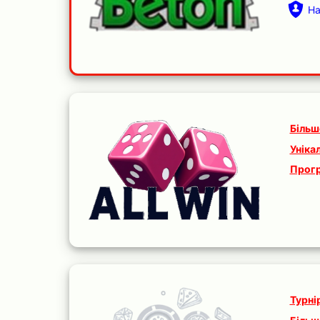
На
Більш
Уніка
Прогр
Турні