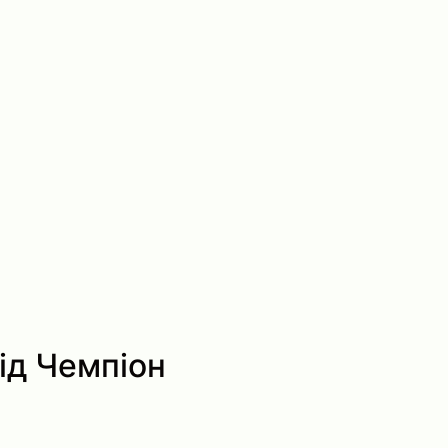
ід Чемпіон