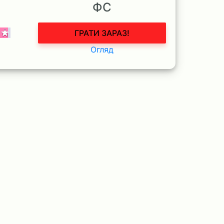
ФС
!
ГРАТИ ЗАРАЗ!
Огляд