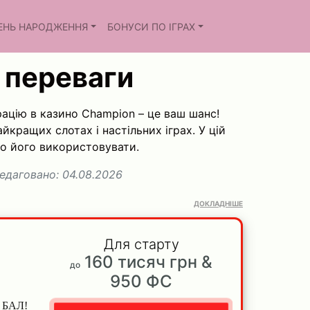
 інформація розміщена виключно для ознайомлення.
ДЕНЬ НАРОДЖЕННЯ
БОНУСИ ПО ІГРАХ
 переваги
рацію в казино Champion – це ваш шанс!
ращих слотах і настільних іграх. У цій
но його використовувати.
едаговано: 04.08.2026
ДОКЛАДНІШЕ
Для старту
160 тисяч грн &
до
950 ФС
БАЛ!