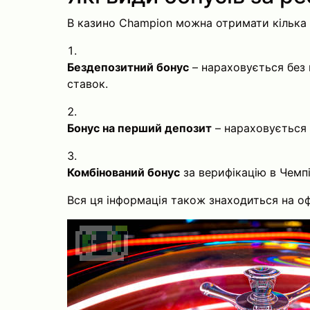
В казино Champion можна отримати кілька т
Бездепозитний бонус
– нараховується без 
ставок.
Бонус на перший депозит
– нараховується 
Комбінований бонус
за верифікацію в Чемпі
Вся ця інформація також знаходиться на офі