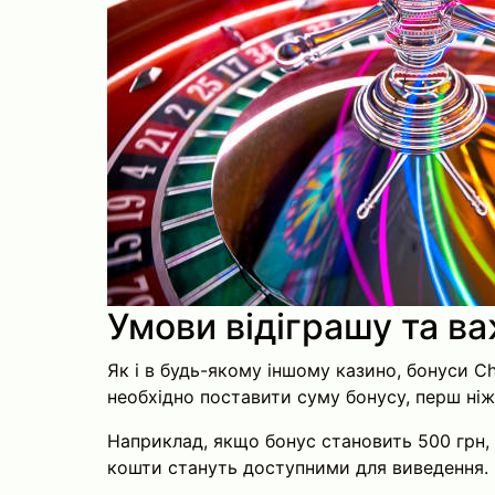
Умови відіграшу та в
Як і в будь-якому іншому казино, бонуси Ch
необхідно поставити суму бонусу, перш ні
Наприклад, якщо бонус становить 500 грн, 
кошти стануть доступними для виведення.