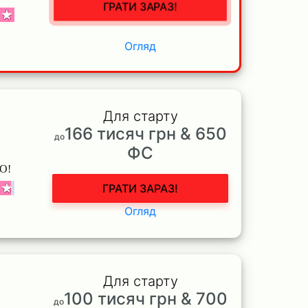
ГРАТИ ЗАРАЗ!
Огляд
Для старту
166 тисяч грн & 650
до
ФС
О!
ГРАТИ ЗАРАЗ!
Огляд
Для старту
100 тисяч грн & 700
до