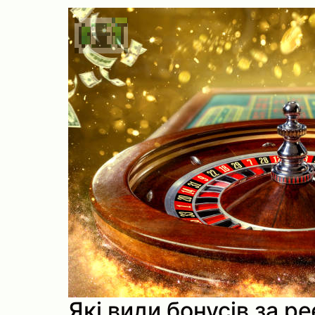
Які види бонусів за р