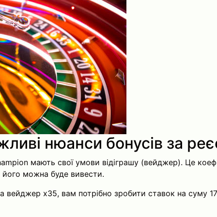
ажливі нюанси бонусів за ре
ampion мають свої умови відіграшу (вейджер). Це коефіц
ж його можна буде вивести.
а вейджер х35, вам потрібно зробити ставок на суму 17 