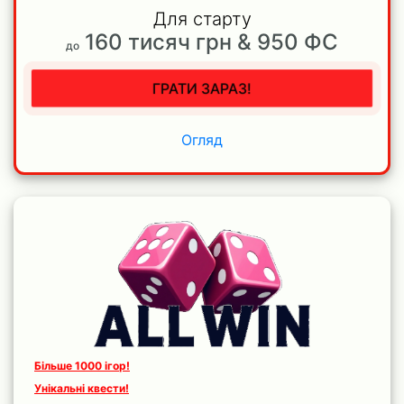
Для старту
160 тисяч грн & 950 ФС
до
ГРАТИ ЗАРАЗ!
Огляд
Більше 1000 ігор!
Унікальні квести!