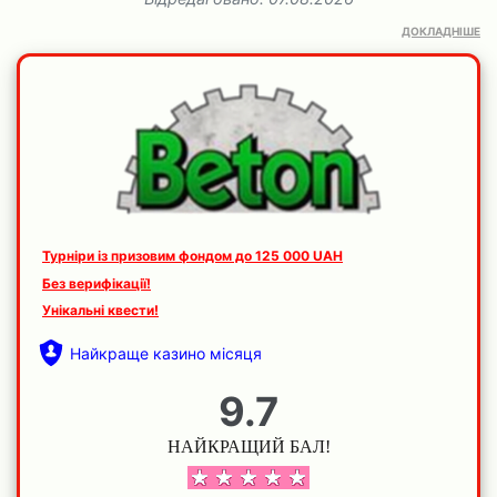
ДОКЛАДНІШЕ
Турніри із призовим фондом до 125 000 UAH
Без верифікації!
Унікальні квести!
Найкраще казино місяця
9.7
НАЙКРАЩИЙ БАЛ!