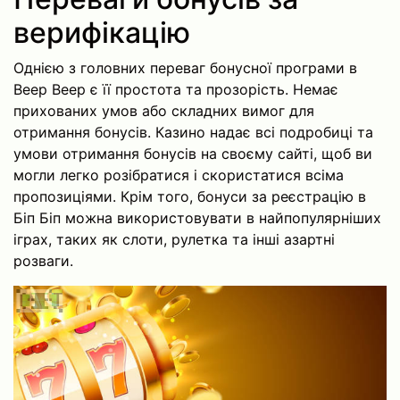
верифікацію
Однією з головних переваг бонусної програми в
Beep Beep є її простота та прозорість. Немає
прихованих умов або складних вимог для
отримання бонусів. Казино надає всі подробиці та
умови отримання бонусів на своєму сайті, щоб ви
могли легко розібратися і скористатися всіма
пропозиціями. Крім того, бонуси за реєстрацію в
Біп Біп можна використовувати в найпопулярніших
іграх, таких як слоти, рулетка та інші азартні
розваги.