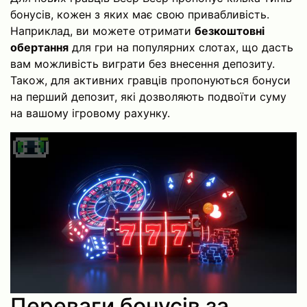
бонусів, кожен з яких має свою привабливість.
Наприклад, ви можете отримати
безкоштовні
обертання
для гри на популярних слотах, що дасть
вам можливість виграти без внесення депозиту.
Також, для активних гравців пропонуються бонуси
на перший депозит, які дозволяють подвоїти суму
на вашому ігровому рахунку.
Переваги бонусів за