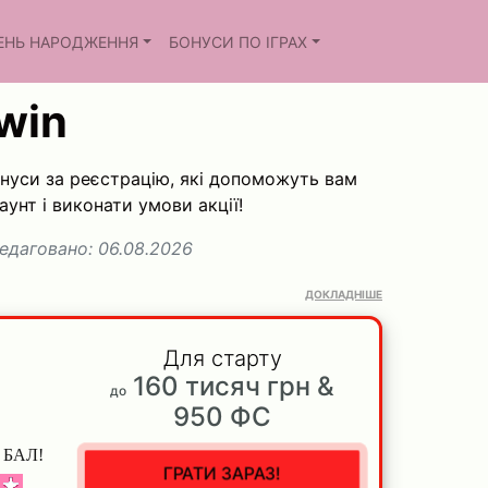
 інформація розміщена виключно для ознайомлення.
ДЕНЬ НАРОДЖЕННЯ
БОНУСИ ПО ІГРАХ
win
онуси за реєстрацію, які допоможуть вам
унт і виконати умови акції!
едаговано: 06.08.2026
ДОКЛАДНІШЕ
Для старту
160 тисяч грн &
до
950 ФС
БАЛ!
ГРАТИ ЗАРАЗ!