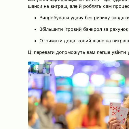
шанси на виграш, але й роблять сам проце
Випробувати удачу без ризику завдяк
Збільшити ігровий банкрол за рахунок
Отримати додатковий шанс на виграш
Ці переваги допоможуть вам легше увійти у