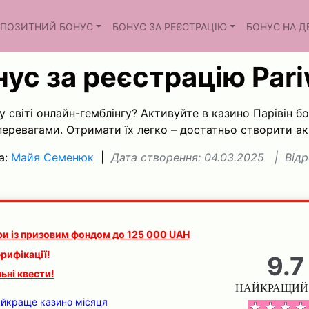
 не надає послуг, пов'язаних із азартними іграми. Вся
Пам'ятайте про ризики залежності.
ЕПОЗИТНИЙ БОНУС
БОНУС ЗА РЕЄСТРАЦІЮ
БОНУС НА 
нус за реєстрацію Pari
у світі онлайн-гемблінгу? Активуйте в казино Парівін б
еревагами. Отримати їх легко – достатньо створити ака
а:
Майя Семенюк
Дата створення: 04.03.2025
Відр
ри із призовим фондом до 125 000 UAH
ерифікації!
9.7
льні квести!
НАЙКРАЩИЙ 
йкраще казино місяця