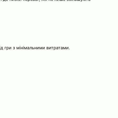
ід гри з мінімальними витратами.