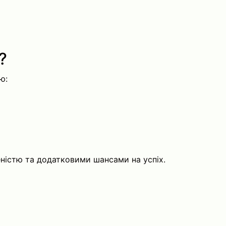
?
ю:
еністю та додатковими шансами на успіх.