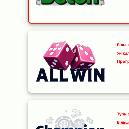
Більш
Уніка
Прогр
Турні
Більш