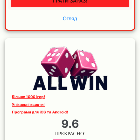
ГРАТИ ЗАРАЗ!
Огляд
Більше 1000 ігор!
Унікальні квести!
Програми для iOS та Android!
9.6
ПРЕКРАСНО!