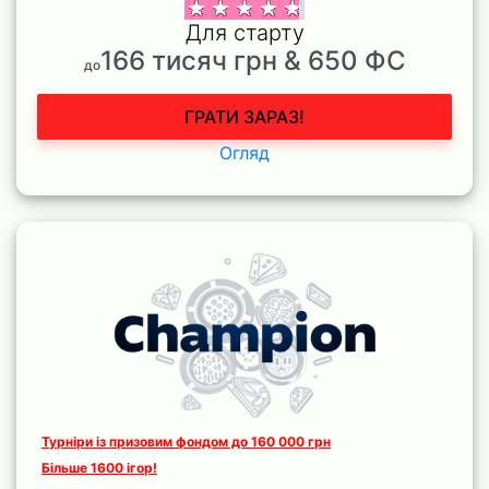
Для старту
166 тисяч грн & 650 ФС
до
ГРАТИ ЗАРАЗ!
Огляд
Турніри із призовим фондом до 160 000 грн
Більше 1600 ігор!