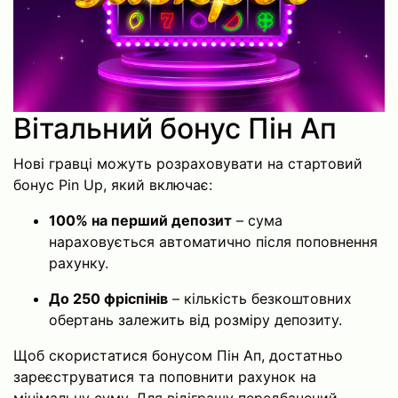
Вітальний бонус Пін Ап
Нові гравці можуть розраховувати на стартовий
бонус Pin Up, який включає:
100% на перший депозит
– сума
нараховується автоматично після поповнення
рахунку.
До 250 фріспінів
– кількість безкоштовних
обертань залежить від розміру депозиту.
Щоб скористатися бонусом Пін Ап, достатньо
зареєструватися та поповнити рахунок на