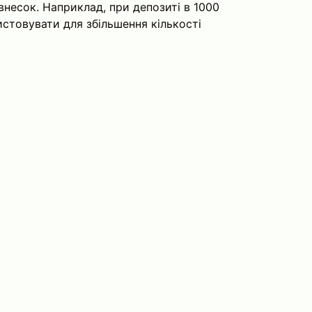
внесок. Наприклад, при депозиті в 1000
стовувати для збільшення кількості