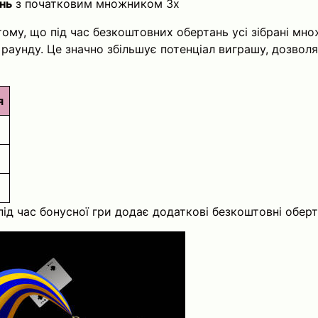
нь
з початковим множником 3x
 тому, що під час безкоштовних обертань усі зібрані мн
раунду. Це значно збільшує потенціал виграшу, дозво
я
в під час бонусної гри додає додаткові безкоштовні обе