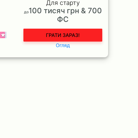
Для старту
100 тисяч грн & 700
до
ФС
!
ГРАТИ ЗАРАЗ!
Огляд