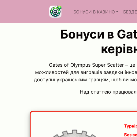
Даний ресурс не займається обробкою платежів та
БОНУСИ В КАЗИНО
БЕЗД
Бонуси в Gat
керів
Gates of Olympus Super Scatter – ц
можливостей для виграшів завдяки іннова
доступні українським гравцям, щоб ви мо
Над статтею працювал
Турні
Без в