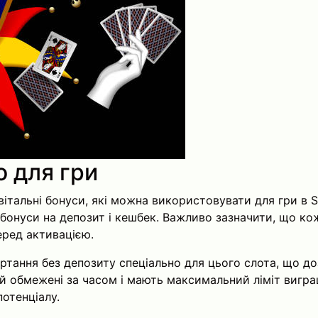
о для гри
вітальні бонуси, які можна використовувати для гри в S
бонуси на депозит і кешбек. Важливо зазначити, що ко
еред активацією.
ртання без депозиту спеціально для цього слота, що до
й обмежені за часом і мають максимальний ліміт виграш
потенціалу.