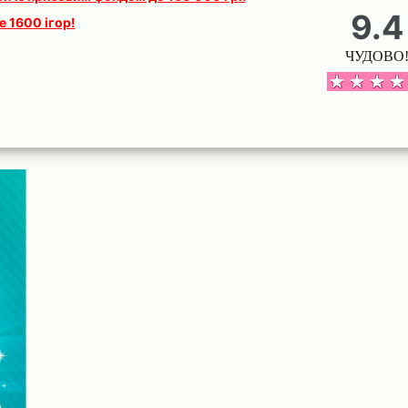
9.4
е 1600 ігор!
ЧУДОВО