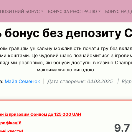
 не надає послуг, пов'язаних із азартними іграми. Вся
Пам'ятайте про ризики залежності.
ЕПОЗИТНИЙ БОНУС
БОНУС ЗА РЕЄСТРАЦІЮ
БОНУС НА 
ь бонус без депозиту 
їм гравцям унікальну можливість почати гру без вкла
ми коштами. Це чудовий шанс познайомитися з ігровим
гляді ми розповімо, які бонуси доступні в казино Champ
максимальною вигодою.
а:
Майя Семенюк
Дата створення: 04.03.2025
Відр
ри із призовим фондом до 125 000 UAH
ерифікації!
9.7
льні квести!