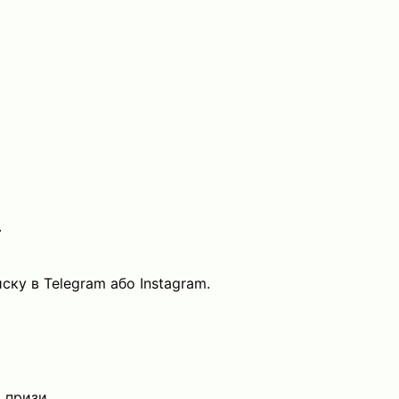
.
ску в Telegram або Instagram.
 призи.