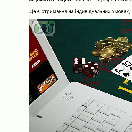
Ще є отримання на індивідуальних умовах, я