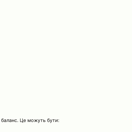
 баланс. Це можуть бути: