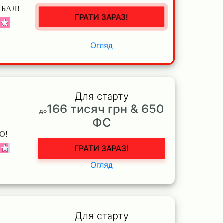
БАЛ!
ГРАТИ ЗАРАЗ!
Огляд
Для старту
166 тисяч грн & 650
до
ФС
О!
ГРАТИ ЗАРАЗ!
Огляд
Для старту