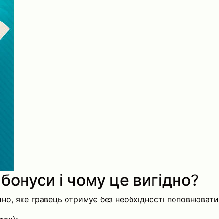
бонуси і чому це вигідно?
зино, яке гравець отримує без необхідності поповнювати