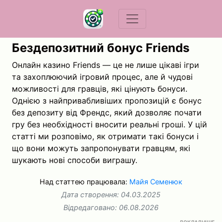
Даний ресурс не займається обробкою платежів та не надає послуг,
пов'язаних із азартними іграми. Вся інформація розміщена виключно для
ознайомлення. Пам'ятайте про ризики залежності.
Бездепозитний бонус Friends
Онлайн казино Friends — це не лише цікаві ігри
та захоплюючий ігровий процес, але й чудові
можливості для гравців, які цінують бонуси.
Однією з найпривабливіших пропозицій є бонус
без депозиту від Френдс, який дозволяє почати
гру без необхідності вносити реальні гроші. У цій
статті ми розповімо, як отримати такі бонуси і
що вони можуть запропонувати гравцям, які
шукають нові способи виграшу.
Над статтею працювала:
Майя Семенюк
Дата створення: 04.03.2025
Відредаговано: 06.08.2026