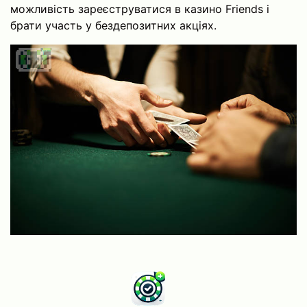
можливість зареєструватися в казино Friends і
брати участь у бездепозитних акціях.