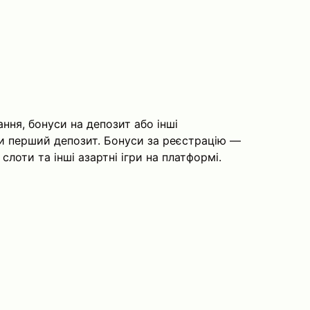
ння, бонуси на депозит або інші
ти перший депозит. Бонуси за реєстрацію —
лоти та інші азартні ігри на платформі.