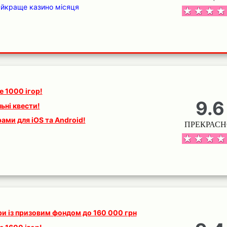
йкраще казино місяця
е 1000 ігор!
9.6
льні квести!
ами для iOS та Android!
ПРЕКРАСН
ри із призовим фондом до 160 000 грн