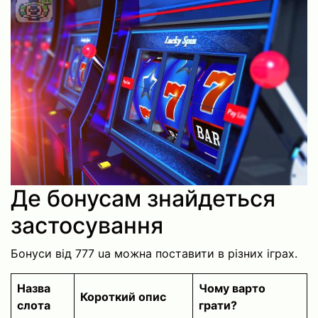
Де бонусам знайдеться
застосування
Бонуси від 777 ua можна поставити в різних іграх.
Назва
Чому варто
Короткий опис
слота
грати?