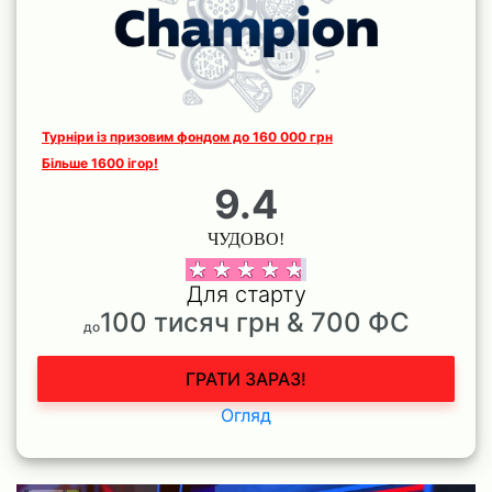
Турніри із призовим фондом до 160 000 грн
Більше 1600 ігор!
9.4
ЧУДОВО!
Для старту
100 тисяч грн & 700 ФС
до
ГРАТИ ЗАРАЗ!
Огляд