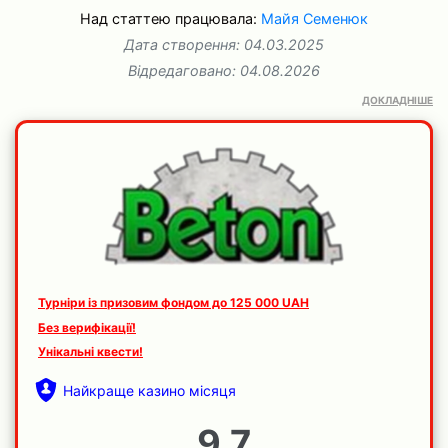
Над статтею працювала:
Майя Семенюк
Дата створення: 04.03.2025
Відредаговано: 04.08.2026
ДОКЛАДНІШЕ
Турніри із призовим фондом до 125 000 UAH
Без верифікації!
Унікальні квести!
Найкраще казино місяця
9.7