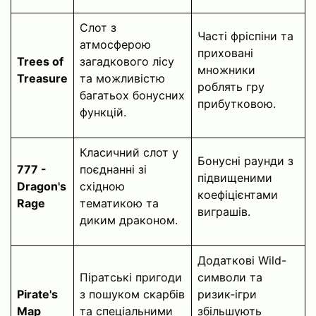
Слот з
Часті фріспіни та
атмосферою
приховані
Trees of
загадкового лісу
множники
Treasure
та можливістю
роблять гру
багатьох бонусних
прибутковою.
функцій.
Класичний слот у
Бонусні раунди з
777 -
поєднанні зі
підвищеними
Dragon's
східною
коефіцієнтами
Rage
тематикою та
виграшів.
диким драконом.
Додаткові Wild-
Піратські пригоди
символи та
Pirate's
з пошуком скарбів
ризик-ігри
Map
та спеціальними
збільшують